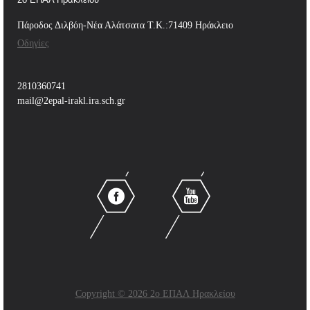
Πάροδος Διλβόη-Νέα Αλάτσατα Τ.Κ.:71409 Ηράκλειο
Οδηγίες
2810360741
mail@2epal-irakl.ira.sch.gr
Copyright © 2026 2ο ΕΠΑΛ Ηρακλείου