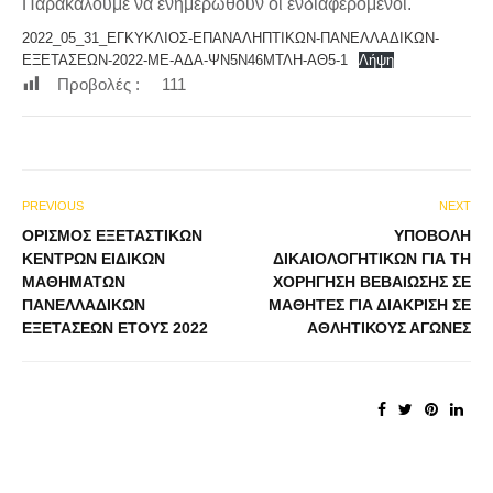
Παρακαλούμε να ενημερωθούν οι ενδιαφερόμενοι.
2022_05_31_ΕΓΚΥΚΛΙΟΣ-ΕΠΑΝΑΛΗΠΤΙΚΩΝ-ΠΑΝΕΛΛΑΔΙΚΩΝ-
ΕΞΕΤΑΣΕΩΝ-2022-ΜΕ-ΑΔΑ-ΨΝ5Ν46ΜΤΛΗ-ΑΘ5-1
Λήψη
Προβολές :
111
PREVIOUS
NEXT
ΟΡΙΣΜΌΣ ΕΞΕΤΑΣΤΙΚΏΝ
ΥΠΟΒΟΛΉ
ΚΈΝΤΡΩΝ ΕΙΔΙΚΏΝ
ΔΙΚΑΙΟΛΟΓΗΤΙΚΏΝ ΓΙΑ ΤΗ
ΜΑΘΗΜΆΤΩΝ
ΧΟΡΉΓΗΣΗ ΒΕΒΑΊΩΣΗΣ ΣΕ
ΠΑΝΕΛΛΑΔΙΚΏΝ
ΜΑΘΗΤΈΣ ΓΙΑ ΔΙΆΚΡΙΣΗ ΣΕ
ΕΞΕΤΆΣΕΩΝ ΈΤΟΥΣ 2022
ΑΘΛΗΤΙΚΟΎΣ ΑΓΏΝΕΣ